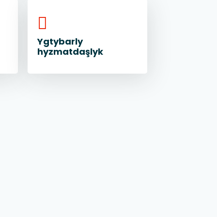
Ygtybarly
hyzmatdaşlyk