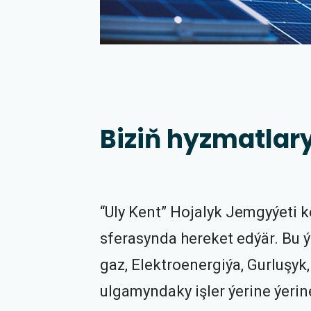
Biziň hyzmatlar
“Uly Kent” Hojalyk Jemgyýeti k
sferasynda hereket edýär. Bu ý
gaz, Elektroenergiýa, Gurluşy
ulgamyndaky işler ýerine ýerine 