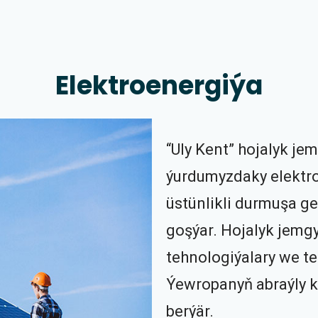
Elektroenergiýa
“Uly Kent” hojalyk jem
ýurdumyzdaky elektro
üstünlikli durmuşa g
goşýar. Hojalyk jemg
tehnologiýalary we t
Ýewropanyň abraýly k
berýär.