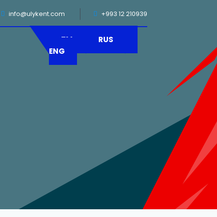
info@ulykent.com
+993 12 210939
r
TM
RUS
ENG