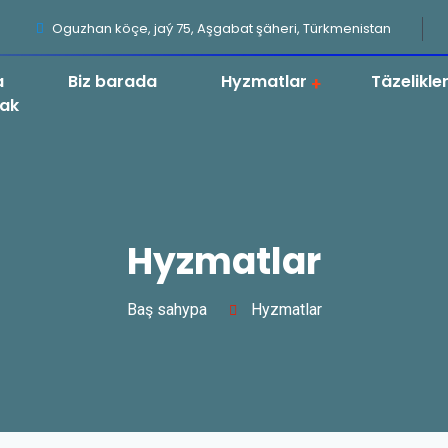
Oguzhan köçe, jaý 75, Aşgabat şäheri, Türkmenistan
a
Biz barada
Hyzmatlar
Täzelikle
ak
Hyzmatlar
Baş sahypa
Hyzmatlar