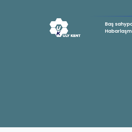
Baş sahyp
Habarlaşm