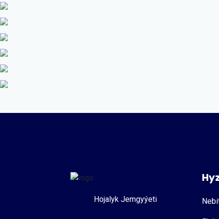
Hy
Hojalyk Jemgyýeti
Nebi