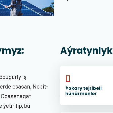
ymyz:
Aýratynlyk
öpugurly iş
erde esasan, Nebit-
Ýokary tejribeli
hünärmenler
k, Obasenagat
ýetirilip, bu