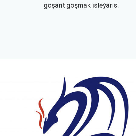
goşant goşmak isleýäris.