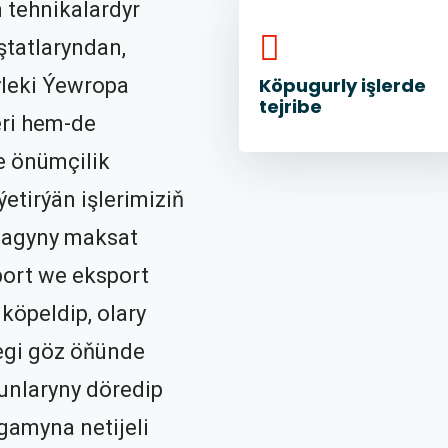
n tehnikalardyr
ştatlaryndan,
leki Ýewropa
Köpugurly işlerde
tejribe
eri hem-de
e önümçilik
tirýän işlerimiziň
lmagyny maksat
mport we eksport
 köpeldip, olary
egi göz öňünde
runlaryny döredip
amyna netijeli