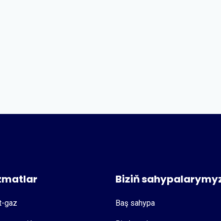
zmatlar
Biziň sahypalarymy
t-gaz
Baş sahypa