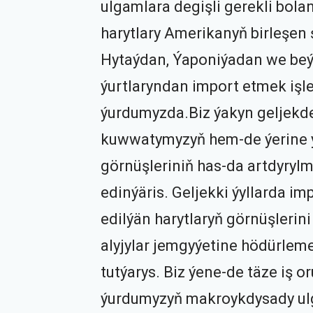
ulgamlara degişli gerekli bola
harytlary Amerikanyň birleşen 
Hytaýdan, Ýaponiýadan we beý
ýurtlaryndan import etmek işl
ýurdumyzda.Biz ýakyn geljekd
kuwwatymyzyň hem-de ýerine ýe
görnüşleriniň has-da artdyry
edinýäris. Geljekki ýyllarda i
edilýän harytlaryň görnüşlerini
alyjylar jemgyýetine hödürlem
tutýarys. Biz ýene-de täze iş o
ýurdumyzyň makroykdysady ulg