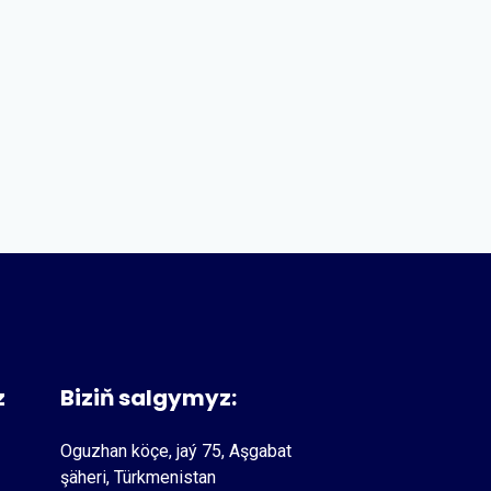
z
Biziň salgymyz:
Oguzhan köçe, jaý 75, Aşgabat
şäheri, Türkmenistan