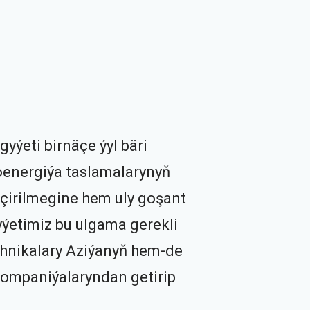
gyýeti birnäçe ýyl bäri
energiýa taslamalarynyň
eçirilmegine hem uly goşant
yýetimiz bu ulgama gerekli
ehnikalary Aziýanyň hem-de
ompaniýalaryndan getirip