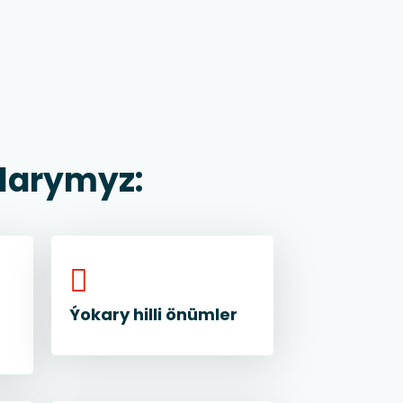
larymyz:
Ýokary hilli önümler